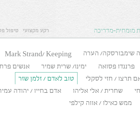
ית מומחית-מדריכה
רקע מקצועי
טיפול פסי
ה שימבורסקה/ הערה
Mark Strand/ Keeping
פרננדו פסואה
ימינו/ שרית שמיר
אנשים פרחי
ם תרצו / חזי לסקלי
טוב לאדם / זלמן שזר
י
שחרית / אלי אליהו
אדם בחייו / יהודה עמיח
ממש כאילו / אווה קילפי