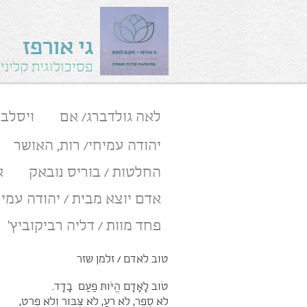
גי אורפז
פסיכולוגית קלינ
לאה גולדברג/ אם
ויסלב
יהודה עמיחי/ רות, האושר
החלטות / בוריס נובאק
א
אדם יוצא מבית / יהודה עמיח
פחד מוות / דליה רביקוביץ'
טוב לאדם / זלמן שזר
טֹוב לָאָדָם הֱיֹותּ פַעַם בָדָד.
לא סֵפֶר, לא רעַ, לא צִּבּור וְלא פְרט,