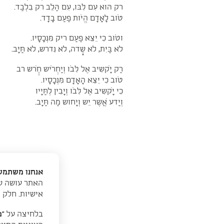
רק הּוא עִם לִּבּו, עִם הַּלֵב רק בִלְבַד.
טֹוב לָאָדָם הֱיֹות פַעַם בָדָד.
וטֹוב כִי יֵצֵא פַעַם ריק מִּנְכָסָיו.
לא בַּיִת, לא שֶָדה, לא נִדרש, לא חַּיָב.
רַק יָקׁשִיב אֶל לִּבֹו וְיַחְִריׁש חֶֶרׁש רב
טֹוב כִי יֵצֵא הָאָדָם מִּנְכָסָיו.
כִי יָקׁשִיב אֶל לִּבֹו וְיָבִין לְחַּיָיו
וְיַדע אֲׁשֶר יֵש וְיָחוש מַה חַּיָב.
אנחנו משתמשי
האתר עושה שי
אישיות. חלק 
בלחיצה על
“מ