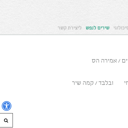
כולוגי
שירים לנפש
ליצירת קשר
ם / אמירה הס
י
ובלבד / קמה שיר
נ
חי