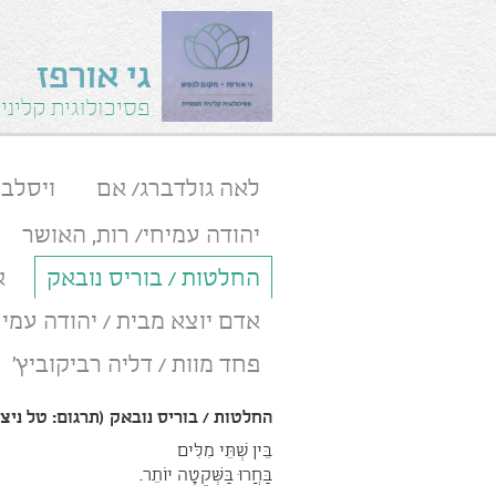
גי אורפז
פסיכולוגית קלינ
לאה גולדברג/ אם
ויסלב
יהודה עמיחי/ רות, האושר
החלטות / בוריס נובאק
א
אדם יוצא מבית / יהודה עמיח
פחד מוות / דליה רביקוביץ'
החלטות / בוריס נובאק (תרגום: טל ניצן
בֵּין שְׁתֵּי מִלִּים
בַּחֲרוּ בַּשְּׁקֵטָה יוֹתֵר.