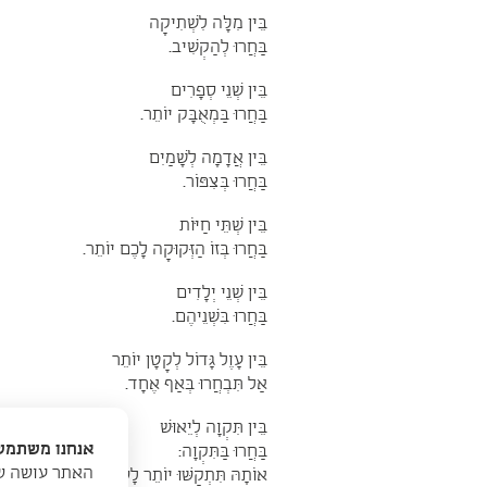
בֵּין מִלָּה לִשְׁתִיקָה
בַּחֲרוּ לְהַקְשִׁיב.
בֵּין שְׁנֵי סְפָרִים
בַּחֲרוּ בַּמְאֻבָּק יוֹתֵר.
בֵּין אֲדָמָה לְשָׁמַיִם
בַּחֲרוּ בְּצִפּוֹר.
בֵּין שְׁתֵּי חַיּוֹת
בַּחֲרוּ בְּזוֹ הַזְּקוּקָה לָכֶם יוֹתֵר.
בֵּין שְׁנֵי יְלָדִים
בַּחֲרוּ בִּשְׁנֵיהֶם.
בֵּין עָוֶל גָּדוֹל לְקָטָן יוֹתֵר
אַל תִּבְחֲרוּ בְּאַף אֶחָד.
בֵּין תִּקְוָה לְיֵאוּשׁ
אנחנו משתמשי
בַּחֲרוּ בַּתִּקְוָה:
האתר עושה שי
אוֹתָהּ תִּתְקַשּׁוּ יוֹתֵר לָשֵׂאת.