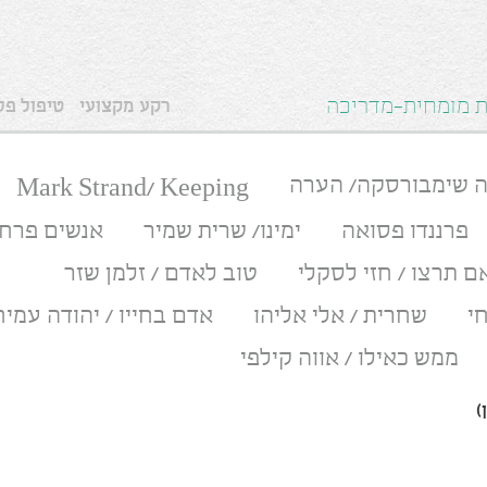
ית מומחית-מדריכה
רקע מקצועי
טיפול פסי
ה שימבורסקה/ הערה
Mark Strand/ Keeping
פרננדו פסואה
ימינו/ שרית שמיר
אנשים פרחי
ם תרצו / חזי לסקלי
טוב לאדם / זלמן שזר
י
שחרית / אלי אליהו
אדם בחייו / יהודה עמיח
ממש כאילו / אווה קילפי
)