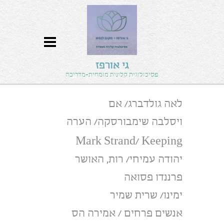
גי אורפז
פסיכולוגית קלינית מומחית-מדריכה
לאה גולדברג/ אם
ויסלבה שימבורסקה/ הערה
Mark Strand/ Keeping
יהודה עמיחי/ רות, האושר
פרננדו פסואה
ימינו/ שרית שמיר
אנשים פרחים / אמירה הס