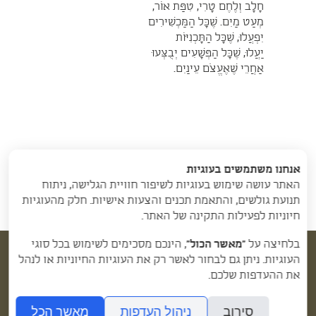
חָלָב וְלֶחֶם טָרִי, טִפַּת אוֹר,
מְעַט מַיִם. שֶׁכָּל הַמַּכְשִׁירִים
יִפְעֲלוּ, שֶׁכָּל הַתָּכְנִיּוֹת
יַעֲלוּ, שֶׁכָּל הַפְּשָׁעִים יְבֻצְּעוּ
אַחֲרֵי שֶׁאֶעֱצֹם עֵינַיִם.
אנחנו משתמשים בעוגיות
האתר עושה שימוש בעוגיות לשיפור חוויית הגלישה, ניתוח
תנועת גולשים, והתאמת תכנים והצעות אישיות. חלק מהעוגיות
חיוניות לפעילות התקינה של האתר.
בלחיצה על
“מאשר הכול”
, הינכם מסכימים לשימוש בכל סוגי
העוגיות. ניתן גם לבחור לאשר רק את העוגיות החיוניות או לנהל
את ההעדפות שלכם.
רקע מקצועי
טיפול פסיכולוגי
שירים לנפש
סירוב
ניהול העדפות
מאשר הכל
ליצירת קשר