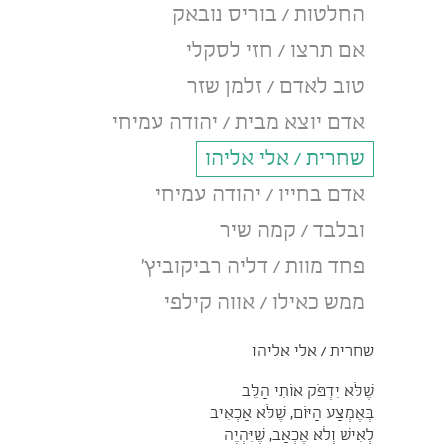
החלטות / בוריס נובאק
אם תרצו / חזי לסקלי
טוב לאדם / זלמן שזר
אדם יוצא מבית / יהודה עמיחי
שחרית / אלי אליהו
אדם בחייו / יהודה עמיחי
ובלבד / קמה שיר
פחד מוות / דליה רביקוביץ'
ממש כאילו / אווה קילפי
שחרית / אלי אליהו
שֶׁלֹּא יִדְפֹּק אוֹתִי הַלֵּב
בְּאֶמְצַע הַיּוֹם, שֶׁלֹּא אַכְאִיב
לְאִישׁ וְלֹא אֶכְאַב, שֶׁיִּהְיֶה