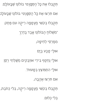
תְּקַבְּלוּ אֶת כָּל הַסְּפָּגֶטִי בּוֹלוֹנֶז שֶׁבָּעוֹלָם.
אִם תִּרְצוּ אֶת כָּל הַסְּפָּגֶטִי בּוֹלוֹנֶז שֶׁבָּעוֹלָם
תְּקַבְּלוּ בְּקֹשִי מַעֲטָפָה רֵיקָה עִם פֶּתֶק:
"מִשְׁלוֹחַ הַבּוֹלוֹנֶז אָבַד בַּדֶּרֶךְ
מִמַּרְסֵי לְחֵיפָה;
אוּלַי טָבַע בַּיָּם
אוּלַי נֶחְטַף בִּידֵי אוּזְבֶּקִים מְשֻׁלְּחֵי רֶסֶן
אוּלַי הִתְפּוֹצֵץ בְּטָעוּת".
אִם תִּרְצוּ אַהֲבָה,
תְּקַבְּלוּ בְּקֹשִי מַעֲטָפָה רֵיקָה, בְּלִי כְּתֹבֶת,
בְּלִי כְּלוּם.