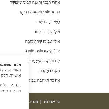
אַחֲרֵי הַבְּכִי וְהַשֵּׁנָה תָּבִינוּ שֶׁאֶפְשָׁר
לְהִשְׁתַּמֵּשׁ בַּמַּעֲטָפָה הָרֵיקָה,
לָשִׂים בָּהּ מַשֶּׁהוּ:
אוּלַי שֶׁבֶר זְכוּכִית
אוּלַי טַבַּעַת שֶׁהִתְעַקְּמָה
אוּלַי קְוֻצַּת שֵׂעָר. מַשֶּׁהוּ.
אִם תְּבַקְּשׁוּ מַעֲטָפָה רֵיקָה,
אנחנו משתמשי
האתר עושה שי
תְּקַבְּלוּ אַהֲבָה,
אישיות. חלק 
אֶת כָּל הָאַהֲבָה שֶׁבָּעוֹלָם.
בלחיצה על
“מ
העוגיות החיו
גי אורפז | פסיכולוגית קלינית