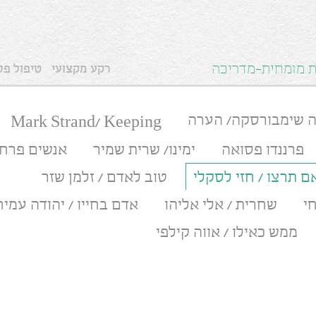
ית מומחית-מדריכה
רקע מקצועי
טיפול פסי
ה שימבורסקה/ הערה
Mark Strand/ Keeping
פרננדו פסואה
ימינו/ שרית שמיר
אנשים פרחי
ם תרצו / חזי לסקלי
טוב לאדם / זלמן שזר
י
שחרית / אלי אליהו
אדם בחייו / יהודה עמיח
ממש כאילו / אווה קילפי