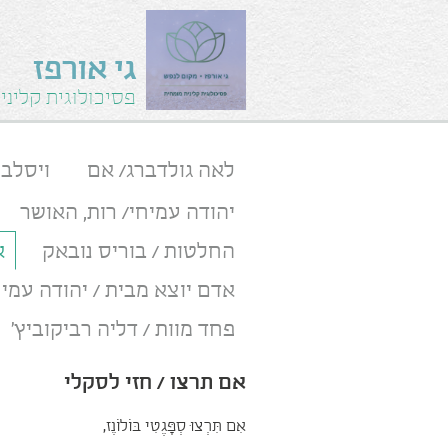
גי אורפז
פסיכולוגית קלינ
לאה גולדברג/ אם
ויסלב
יהודה עמיחי/ רות, האושר
החלטות / בוריס נובאק
א
אדם יוצא מבית / יהודה עמיח
פחד מוות / דליה רביקוביץ'
אם תרצו / חזי לסקלי
אִם תִּרְצוּ סְפָּגֶטִי בּוֹלוֹנֶז,