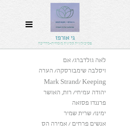
גי אורפז
פסיכולוגית קלינית מומחית-מדריכה
לאה גולדברג/ אם
ויסלבה שימבורסקה/ הערה
Mark Strand/ Keeping
יהודה עמיחי/ רות, האושר
פרננדו פסואה
ימינו/ שרית שמיר
אנשים פרחים / אמירה הס