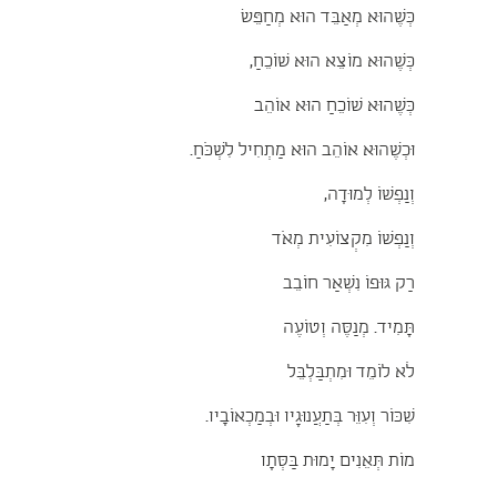
כְּשֶׁהוּא מְאַבֵּד הוּא מְחַפֵּשׂ
כְּשֶׁהוּא מוֹצֵא הוּא שׁוֹכֵחַ,
כְּשֶׁהוּא שׁוֹכֵחַ הוּא אוֹהֵב
וּכְשֶׁהוּא אוֹהֵב הוּא מַתְחִיל לִשְׁכֹּחַ.
וְנַפְשׁוֹ לְמוּדָה,
וְנַפְשׁוֹ מִקְצוֹעִית מְאֹד
רַק גּוּפוֹ נִשְׁאַר חוֹבֵב
תָּמִיד. מְנַסֶּה וְטוֹעֶה
לֹא לוֹמֵד וּמִתְבַּלְבֵּל
שִׁכּוֹר וְעִוֵּר בְּתַעֲנוּגָיו וּבְמַכְאוֹבָיו.
מוֹת תְּאֵנִים יָמוּת בַּסְּתָו