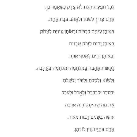
לְכָל חֵפֶץ. קֹהֶלֶת לֹא צָדַק כְּשֶׁאָמַר כָּךְ.
אָדָם צָרִיךְ לִשְׂנֹא וְלֶאֱהֹב בְּבַת אַחַת,
בְּאוֹתָן עֵינַיִם לִבְכּוֹת וּבְאוֹתָן עֵינַיִם לִצְחֹק
בְּאוֹתָן יָדַיִם לִזְרֹק אֲבָנִים
וּבְאוֹתָן יָדַיִם לֶאֱסֹף אוֹתָן,
לַעֲשׂוֹת אַהֲבָה בַּמִּלְחָמָה וּמִלְחָמָה בָּאַהֲבָה.
וְלִשְׂנֹא וְלִסְלֹחַ וְלִזְכֹּר וְלִשְׁכֹּחַ
וּלְסַדֵּר וּלְבַלְבֵּל וְלֶאֱכֹל וּלְעַכֵּל
אֶת מַה שֶּׁהִיסְטוֹרְיָה אֲרֻכָּה
עוֹשָׂה בְּשָׁנִים רַבּוֹת מְאוֹד.
אָדָם בְּחַיָּיו אֵין לוֹ זְמַן.