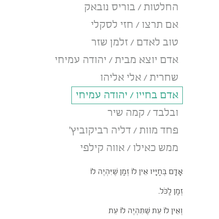
החלטות / בוריס נובאק
אם תרצו / חזי לסקלי
טוב לאדם / זלמן שזר
אדם יוצא מבית / יהודה עמיחי
שחרית / אלי אליהו
אדם בחייו / יהודה עמיחי
ובלבד / קמה שיר
פחד מוות / דליה רביקוביץ'
ממש כאילו / אווה קילפי
אָדָם בְּחַיָּיו אֵין לוֹ זְמַן שֶׁיִּהְיֶה לוֹ
זְמַן לַכֹּל.
וְאֵין לוֹ עֵת שֶׁתִּהְיֶה לוֹ עֵת