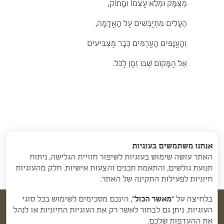
מְצֻמָּק וּמְלֵא עַצְמוֹ וּמָתוֹק,
הֶעָלִים מִתְיַבְּשִׁים עַל הָאֲדָמָה,
וְהָעֲנָפִים הָעֲרֻמִּים כְּבָר מַצְבִּיעִים
אֶל הַמָּקוֹם שֶׁבּוֹ זְמַן לַכֹּל.
אנחנו משתמשים בעוגיות
האתר עושה שימוש בעוגיות לשיפור חוויית הגלישה, ניתוח
תנועת גולשים, והתאמת תכנים והצעות אישיות. חלק מהעוגיות
חיוניות לפעילות התקינה של האתר.
בלחיצה על
“מאשר הכול”
, הינכם מסכימים לשימוש בכל סוגי
העוגיות. ניתן גם לבחור לאשר רק את העוגיות החיוניות או לנהל
את ההעדפות שלכם.